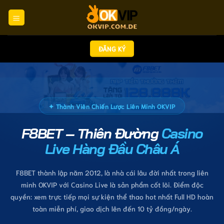
Chuyển
đến
nội
dung
ĐĂNG KÝ
✦ Thành Viên Chiến Lược Liên Minh OKVIP
F8BET – Thiên Đường
Casino
Live Hàng Đầu Châu Á
F8BET thành lập năm 2012, là nhà cái lâu đời nhất trong liên
minh OKVIP với Casino Live là sản phẩm cốt lõi. Điểm độc
quyền: xem trực tiếp mọi sự kiện thể thao hot nhất Full HD hoàn
toàn miễn phí, giao dịch lên đến 10 tỷ đồng/ngày.