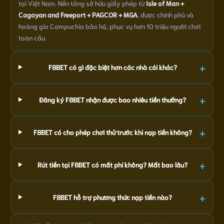
tại Việt Nam. Nền tảng sở hữu giấy phép từ
Isle of Man +
Cagayan and Freeport + PAGCOR + MGA
, được chính phủ và
hoàng gia Campuchia bảo hộ, phục vụ hơn 10 triệu người chơi
toàn cầu.
+
F8BET có gì đặc biệt hơn các nhà cái khác?
+
Đăng ký F8BET nhận được bao nhiêu tiền thưởng?
+
F8BET có cho phép chơi thử trước khi nạp tiền không?
+
Rút tiền tại F8BET có mất phí không? Mất bao lâu?
+
F8BET hỗ trợ phương thức nạp tiền nào?