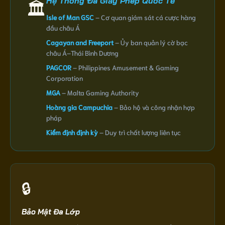
Hệ Thống Đa Giấy Phép Quốc Tế
🏛️
Isle of Man GSC
– Cơ quan giám sát cá cược hàng
đầu châu Á
Cagayan and Freeport
– Ủy ban quản lý cờ bạc
châu Á–Thái Bình Dương
PAGCOR
– Philippines Amusement & Gaming
Corporation
MGA
– Malta Gaming Authority
Hoàng gia Campuchia
– Bảo hộ và công nhận hợp
pháp
Kiểm định định kỳ
– Duy trì chất lượng liên tục
🔒
Bảo Mật Đa Lớp