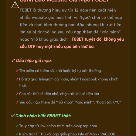
⚠️
F8BET là thương hiệu uy tín 12 năm nên xuất hiện
nhiều website giả mạo tinh vi. Người chơi có thể nạp
tiền và chơi bình thường ban đầu, nhưng khi rút tiền
lớn sẽ bị từ chối và yêu cầu nạp thêm để “xác minh”
hoặc “mở khóa giao dịch”.
F8BET tuyệt đối không yêu
cầu OTP hay mật khẩu qua bên thứ ba.
🚩 Dấu hiệu giả mạo:
✗
Tên miền có thêm số, chữ hoặc ký tự bất thường
✗
Hỗ trợ qua Telegram cá nhân, nhóm Facebook không chính
thức
✗
Cho rút thử số tiền nhỏ, chặn rút khi số tiền lớn
✗
Yêu cầu nạp thêm để “mở khóa”, “xác minh”, “hoàn tất KYC”
✅ Cách nhận biết F8BET thật:
✓
Truy cập từ link chính thức trên okviptop.com
✓
Kiểm tra HTTPS và logo giấy phép Isle of Man / PAGCOR