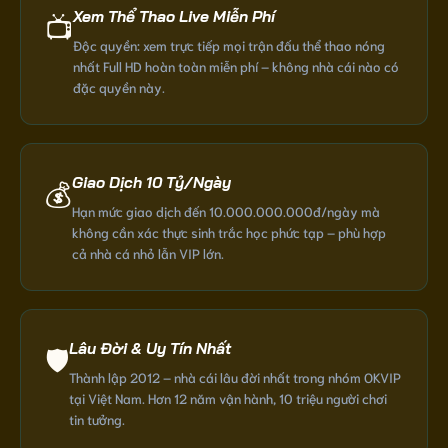
Xem Thể Thao Live Miễn Phí
📺
Độc quyền: xem trực tiếp mọi trận đấu thể thao nóng
nhất Full HD hoàn toàn miễn phí – không nhà cái nào có
đặc quyền này.
Giao Dịch 10 Tỷ/Ngày
💰
Hạn mức giao dịch đến 10.000.000.000đ/ngày mà
không cần xác thực sinh trắc học phức tạp – phù hợp
cả nhà cá nhỏ lẫn VIP lớn.
Lâu Đời & Uy Tín Nhất
🛡️
Thành lập 2012 – nhà cái lâu đời nhất trong nhóm OKVIP
tại Việt Nam. Hơn 12 năm vận hành, 10 triệu người chơi
tin tưởng.