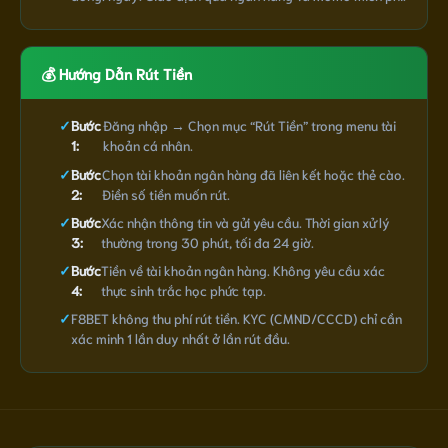
💰 Hướng Dẫn Rút Tiền
✓
Bước
Đăng nhập → Chọn mục “Rút Tiền” trong menu tài
1:
khoản cá nhân.
✓
Bước
Chọn tài khoản ngân hàng đã liên kết hoặc thẻ cào.
2:
Điền số tiền muốn rút.
✓
Bước
Xác nhận thông tin và gửi yêu cầu. Thời gian xử lý
3:
thường trong 30 phút, tối đa 24 giờ.
✓
Bước
Tiền về tài khoản ngân hàng. Không yêu cầu xác
4:
thực sinh trắc học phức tạp.
✓
F8BET không thu phí rút tiền. KYC (CMND/CCCD) chỉ cần
xác minh 1 lần duy nhất ở lần rút đầu.