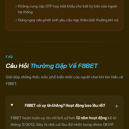
✓
Không cung cấp OTP hay mật khẩu cho bất kỳ bên nào ngoài
hệ thống
✓
Dừng ngay nếu phát sinh yêu cầu nạp thêm bất thường khi rút
FAQ
Câu Hỏi
Thường Gặp Về F8BET
Giải đáp những thắc mắc phổ biến nhất của người chơi khi tìm hiểu về
F8BET.
+
F8BET có uy tín không? Hoạt động bao lâu rồi?
F8BET hoàn toàn uy tín với lịch sử hơn
12 năm hoạt động
kể từ
tháng 3/2012. Đây là nhà cái lâu đời nhất trong nhóm OKVIP