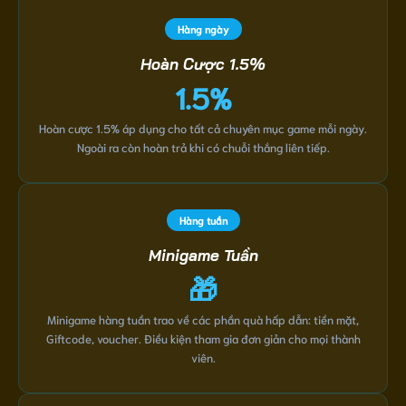
Hàng ngày
Hoàn Cược 1.5%
1.5%
Hoàn cược 1.5% áp dụng cho tất cả chuyên mục game mỗi ngày.
Ngoài ra còn hoàn trả khi có chuỗi thắng liên tiếp.
Hàng tuần
Minigame Tuần
🎁
Minigame hàng tuần trao về các phần quà hấp dẫn: tiền mặt,
Giftcode, voucher. Điều kiện tham gia đơn giản cho mọi thành
viên.