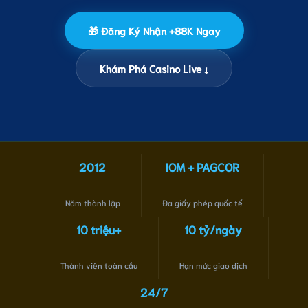
🎁 Đăng Ký Nhận +88K Ngay
Khám Phá Casino Live ↓
2012
IOM + PAGCOR
Năm thành lập
Đa giấy phép quốc tế
10 triệu+
10 tỷ/ngày
Thành viên toàn cầu
Hạn mức giao dịch
24/7