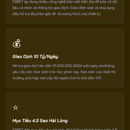
F8BET áp dụng nhiều công nghệ bảo mật hiện đại để bảo vệ dữ
liệu cá nhân và thông tin giao dịch. Giao diện web và ứng dụng
đều hỗ trợ độ phân giải 4K và tương thích mọi thiết bị.
💰
Giao Dịch 10 Tỷ/Ngày
Hỗ trợ giao dịch lên đến 10.000.000.000đ mỗi ngày mà không
yêu cầu xác thực sinh trắc học phức tạp. Hạn mức cao nhất thị
trường, phù hợp mọi cấp độ người chơi từ nhỏ đến VIP.
⭐
Mục Tiêu 4.5 Sao Hài Lòng
F8BET đặt mục tiêu duy trì mức độ hài lòng khách hàng trên 4.5