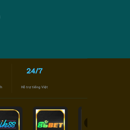
24/7
nh
Hỗ trợ tiếng Việt