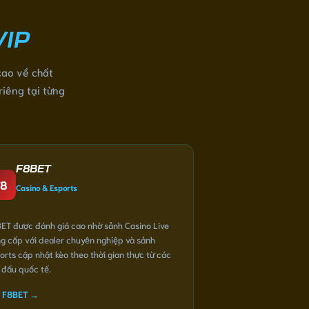
VIP
cao về chất
riêng tại từng
F8BET
F8
Casino & Esports
ET được đánh giá cao nhờ sảnh Casino Live
g cấp với dealer chuyên nghiệp và sảnh
orts cập nhật kèo theo thời gian thực từ các
i đấu quốc tế.
o F8BET →