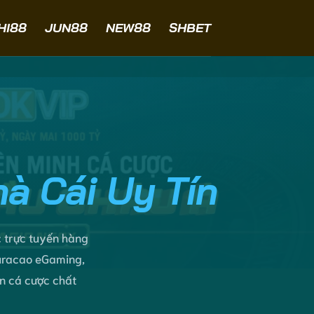
HI88
JUN88
NEW88
SHBET
à Cái Uy Tín
c trực tuyến hàng
Curacao eGaming,
n cá cược chất