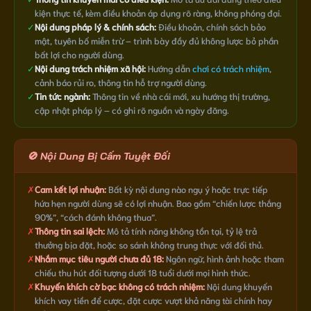
kiện thực tế, kèm điều khoản áp dụng rõ ràng, không phóng đại.
✓
Nội dung pháp lý & chính sách:
Điều khoản, chính sách bảo
mật, tuyên bố miễn trừ – trình bày đầy đủ không lược bỏ phần
bất lợi cho người dùng.
✓
Nội dung trách nhiệm xã hội:
Hướng dẫn
chơi có trách nhiệm
,
cảnh báo rủi ro, thông tin hỗ trợ người dùng.
✓
Tin tức ngành:
Thông tin về nhà cái mới, xu hướng thị trường,
cập nhật pháp lý – có ghi rõ nguồn và ngày đăng.
🚫 Nội Dung Bị Cấm Tuyệt Đối
✗
Cam kết lợi nhuận:
Bất kỳ nội dung nào ngụ ý hoặc trực tiếp
hứa hẹn người dùng sẽ có lợi nhuận. Bao gồm “chiến lược thắng
90%”, “cách đánh không thua”.
✗
Thông tin sai lệch:
Mô tả tính năng không tồn tại, tỷ lệ trả
thưởng bịa đặt, hoặc so sánh không trung thực với đối thủ.
✗
Nhắm mục tiêu người chưa đủ 18:
Ngôn ngữ, hình ảnh hoặc tham
chiếu thu hút đối tượng dưới 18 tuổi dưới mọi hình thức.
✗
Khuyến khích cờ bạc không có trách nhiệm:
Nội dung khuyến
khích vay tiền để cược, đặt cược vượt khả năng tài chính hay