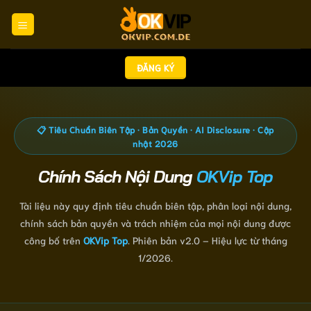
Chuyển
đến
nội
dung
ĐĂNG KÝ
📋 Tiêu Chuẩn Biên Tập · Bản Quyền · AI Disclosure · Cập
nhật 2026
Chính Sách Nội Dung
OKVip Top
Tài liệu này quy định tiêu chuẩn biên tập, phân loại nội dung,
chính sách bản quyền và trách nhiệm của mọi nội dung được
công bố trên
OKVip Top
. Phiên bản v2.0 – Hiệu lực từ tháng
1/2026.