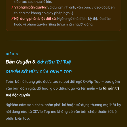
tiếp tục sau thua lỗ lớn.
✗
Vi phạm bản quyền:
Sử dụng hình ảnh, văn bản, video của bên
thứ ba mà không có giấy phép hợp lệ.
✗
Nội dung phân biệt đối xử:
Ngôn ngữ thù địch, kỳ thị, lừa đảo
hoặc vi phạm quyền riêng tư cá nhân người dùng.
ĐIỀU 3
Bản Quyền &
Sở Hữu Trí Tuệ
QUYỀN SỞ HỮU CỦA OKVIP TOP
Toàn bộ nội dung gốc được tạo ra bởi đội ngũ OKVip Top – bao gồm
văn bản đánh giá, đồ họa, giao diện, logo và tên miền – là
tài sản trí
tuệ độc quyền
.
Nghiêm cấm sao chép, phân phối lại hoặc sử dụng thương mại bất kỳ
nội dung nào từ OKVip Top mà không có văn bản chấp thuận từ bộ
phận biên tập.