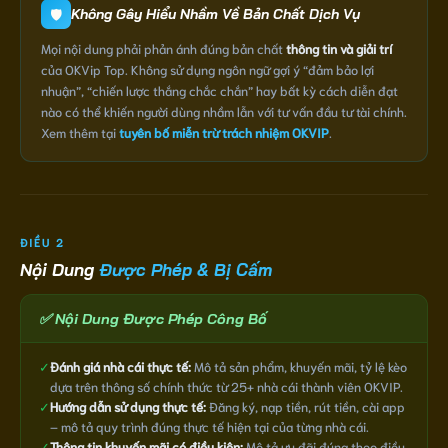
🛡️
Không Gây Hiểu Nhầm Về Bản Chất Dịch Vụ
Mọi nội dung phải phản ánh đúng bản chất
thông tin và giải trí
của OKVip Top. Không sử dụng ngôn ngữ gợi ý “đảm bảo lợi
nhuận”, “chiến lược thắng chắc chắn” hay bất kỳ cách diễn đạt
nào có thể khiến người dùng nhầm lẫn với tư vấn đầu tư tài chính.
Xem thêm tại
tuyên bố miễn trừ trách nhiệm OKVIP
.
ĐIỀU 2
Nội Dung
Được Phép & Bị Cấm
✅ Nội Dung Được Phép Công Bố
✓
Đánh giá nhà cái thực tế:
Mô tả sản phẩm, khuyến mãi, tỷ lệ kèo
dựa trên thông số chính thức từ 25+ nhà cái thành viên OKVIP.
✓
Hướng dẫn sử dụng thực tế:
Đăng ký, nạp tiền, rút tiền, cài app
– mô tả quy trình đúng thực tế hiện tại của từng nhà cái.
✓
Thông tin khuyến mãi có điều kiện:
Mô tả ưu đãi đúng theo điều