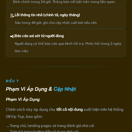
Đính chính trong 24 giờ. Thông báo nổi bật trên trang liên quan.
📝
Lỗi thông tin nhỏ (chính tả, ngày tháng)
Sửa trong 48 giờ, ghi chú cập nhật cuối bài nếu cần.
📢
Báo cáo sai sót từ người dùng
Người dùng có thể báo cáo qua kênh hỗ trợ. Phản hồi trong 2 ngày
làm việc.
ĐIỀU 7
Phạm Vi Áp Dụng &
Cập Nhật
Phạm Vi Áp Dụng
Chính sách này áp dụng cho
tất cả nội dung
xuất hiện trên hệ thống
OKVip Top, bao gồm:
→
Trang chủ, landing pages và trang đánh giá nhà cái
→
Toàn bộ trang hướng dẫn sử dụng nhà cái