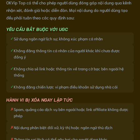
OKVip Top có thể cho phép người dùng đóng góp nội dung qua kênh
nhận xét, đánh giá hoặc diễn đàn. Mọi nội dung do người dùng tạo
đều phải tuân theo các quy định sau:
YÊU CẦU BẮT BUỘC VỚI UGC
✓
Sử dụng ngôn ngữ lịch sự, không xúc phạm cá nhân
✓
Không đăng thông tin cá nhân của người khác khi chưa được
đồng ý
✓
Không chia sẻ link hoặc thông tin về trang cờ bạc bên ngoài hệ
thống
✓
Không đăng chiến lược vi phạm điều khoản sử dụng nhà cái
HÀNH VI BỊ XÓA NGAY LẬP TỨC
✗
Spam, quảng cáo dịch vụ bên ngoài hoặc link affiliate không được
phép
✗
Nội dung phân biệt đối xử, kỳ thị hoặc ngôn ngữ thù địch
✗
Thông tin sai lệch có thể gây hại cho người dùng khác