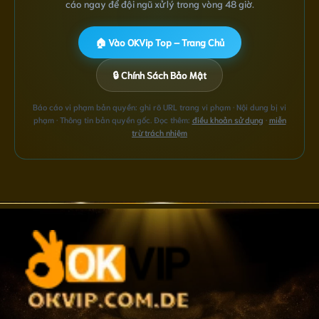
cáo ngay để đội ngũ xử lý trong vòng 48 giờ.
🏠 Vào OKVip Top – Trang Chủ
🔒 Chính Sách Bảo Mật
Báo cáo vi phạm bản quyền: ghi rõ URL trang vi phạm · Nội dung bị vi
phạm · Thông tin bản quyền gốc. Đọc thêm:
điều khoản sử dụng
·
miễn
trừ trách nhiệm