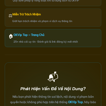
Quy định pháp lý ràng buộc khi sử dụng dịch vụ OKVIP
Miễn Trừ Trách Nhiệm
⚖️
Giới hạn trách nhiệm và phạm vi dịch vụ thông tin
OKVip Top – Trang Chủ
🏠
25+ nhà cái uy tín · Đánh giá & link đăng ký mới nhất
📬
Phát Hiện Vấn Đề Về Nội Dung?
Nếu bạn phát hiện thông tin sai lệch, nội dung vi phạm bản
quyền hoặc không phù hợp trên hệ thống
OKVip Top
, hãy báo