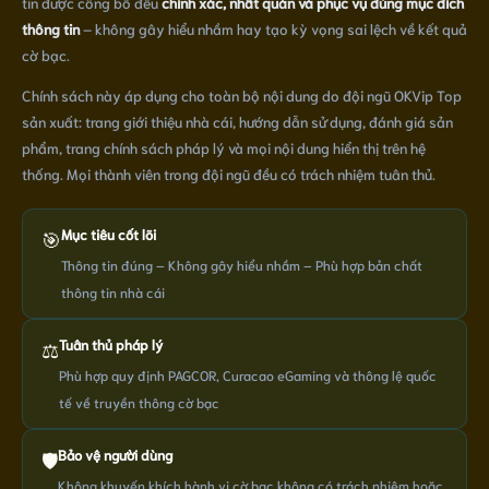
tin được công bố đều
chính xác, nhất quán và phục vụ đúng mục đích
thông tin
– không gây hiểu nhầm hay tạo kỳ vọng sai lệch về kết quả
cờ bạc.
Chính sách này áp dụng cho toàn bộ nội dung do đội ngũ OKVip Top
sản xuất: trang giới thiệu nhà cái, hướng dẫn sử dụng, đánh giá sản
phẩm, trang chính sách pháp lý và mọi nội dung hiển thị trên hệ
thống. Mọi thành viên trong đội ngũ đều có trách nhiệm tuân thủ.
Mục tiêu cốt lõi
🎯
Thông tin đúng – Không gây hiểu nhầm – Phù hợp bản chất
thông tin nhà cái
Tuân thủ pháp lý
⚖️
Phù hợp quy định PAGCOR, Curacao eGaming và thông lệ quốc
tế về truyền thông cờ bạc
Bảo vệ người dùng
🛡️
Không khuyến khích hành vi cờ bạc không có trách nhiệm hoặc