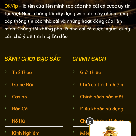
OKVip
- là tên của liên minh top các nhà cái cá cược uy tín
tại Việt Nam, chúng tôi xây dựng website này nhằm cung
cấp thông tin các nhà cái và những hoạt động của liên
minh. Chúng tôi không phải là nhà cái cá cược, người dùng
cần chú ý để tránh bị lừa đảo
SÃNH CHƠI ĐẶC SẮC
CHÍNH SÁCH
Thể Thao
Giới thiệu
Game Bài
Chơi có trách nhiệm
Casino
Chính sách bảo mật
Bắn Cá
Điều khoản sử dụng
Nổ Hũ
Chính sách nội dung
×
Kinh Nghiệm
Miễn trừ trách nhiệm